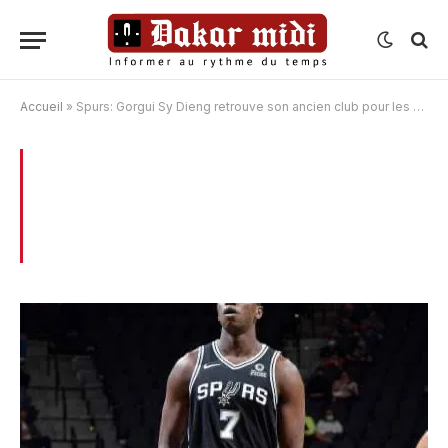
Accueil
»
Spurs: Gorgui Sy Dieng retrouve son ancien club pour les play-in
BROWSING:
SPURS: GORGUI SY DIENG
RETROUVE SON ANCIEN CLUB POUR LES
PLAY-IN