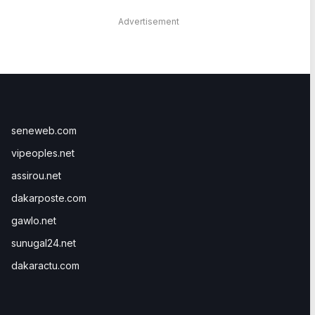
Advertisement
seneweb.com
vipeoples.net
assirou.net
dakarposte.com
gawlo.net
sunugal24.net
dakaractu.com