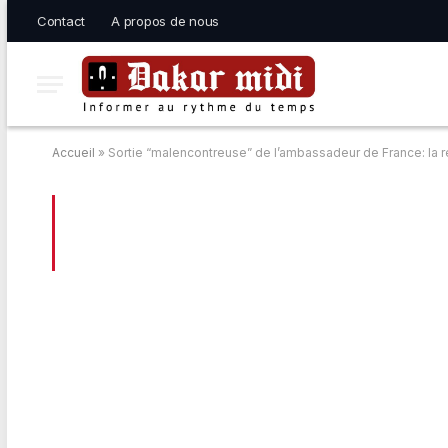
Contact
A propos de nous
Accueil
»
Sortie “malencontreuse” de l’ambassadeur de France: la 
BROWSING:
SORTIE “MALENCONTREUS
RÉACTION RADICALE DE MOUSTAPHA D