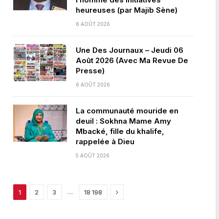
heureuses (par Majib Sène)
6 AOÛT 2026
Une Des Journaux – Jeudi 06
Août 2026 (Avec Ma Revue De
Presse)
6 AOÛT 2026
La communauté mouride en
deuil : Sokhna Mame Amy
Mbacké, fille du khalife,
rappelée à Dieu
5 AOÛT 2026
Next
…
1
2
3
18 198