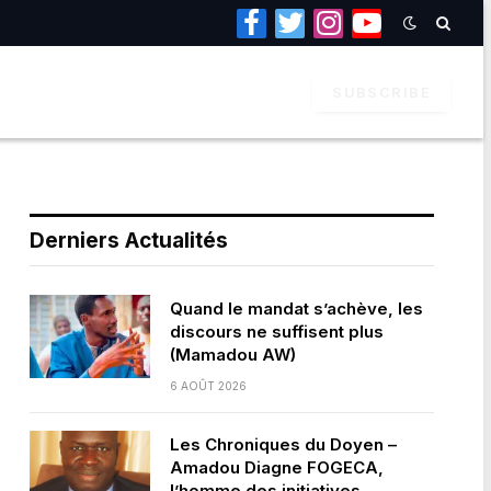
Facebook
Twitter
Instagram
YouTube
SUBSCRIBE
Derniers Actualités
Quand le mandat s’achève, les
discours ne suffisent plus
(Mamadou AW)
6 AOÛT 2026
Les Chroniques du Doyen –
Amadou Diagne FOGECA,
l’homme des initiatives