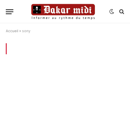
Accueil
»
sony
BROWSING:
SONY