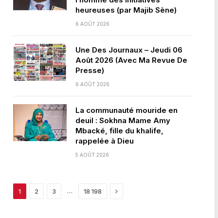
heureuses (par Majib Sène)
6 AOÛT 2026
Une Des Journaux – Jeudi 06
Août 2026 (Avec Ma Revue De
Presse)
6 AOÛT 2026
La communauté mouride en
deuil : Sokhna Mame Amy
Mbacké, fille du khalife,
rappelée à Dieu
5 AOÛT 2026
Next
…
1
2
3
18 198