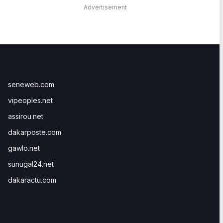
Advertisement
seneweb.com
vipeoples.net
assirou.net
dakarposte.com
gawlo.net
sunugal24.net
dakaractu.com