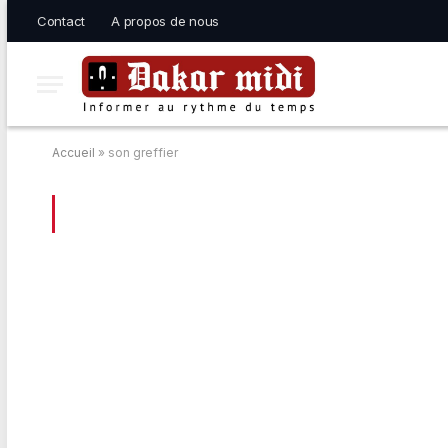
Contact
A propos de nous
Accueil
»
son greffier
BROWSING:
SON GREFFIER