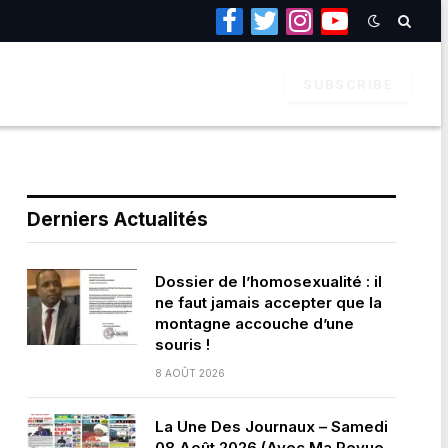
Facebook
Twitter
Instagram
YouTube
SUBSCRIBE
Derniers Actualités
Dossier de l’homosexualité : il
ne faut jamais accepter que la
montagne accouche d’une
souris !
8 AOÛT 2026
La Une Des Journaux – Samedi
08 Août 2026 (Avec Ma Revue