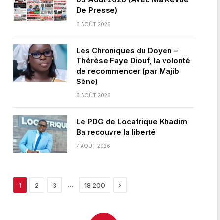
De Presse)
8 AOÛT 2026
Les Chroniques du Doyen –
Thérèse Faye Diouf, la volonté
de recommencer (par Majib
Sène)
8 AOÛT 2026
Le PDG de Locafrique Khadim
Ba recouvre la liberté
7 AOÛT 2026
Next
…
1
2
3
18 200