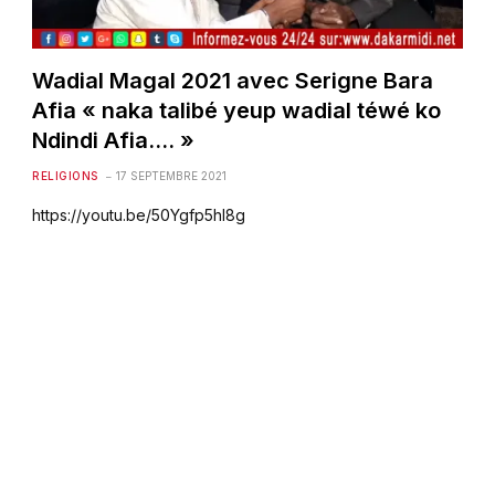
Wadial Magal 2021 avec Serigne Bara
Afia « naka talibé yeup wadial téwé ko
Ndindi Afia…. »
RELIGIONS
17 SEPTEMBRE 2021
https://youtu.be/50Ygfp5hI8g