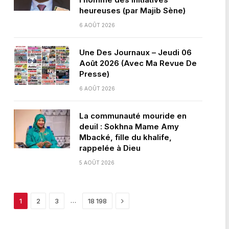
heureuses (par Majib Sène)
6 AOÛT 2026
Une Des Journaux – Jeudi 06
Août 2026 (Avec Ma Revue De
Presse)
6 AOÛT 2026
La communauté mouride en
deuil : Sokhna Mame Amy
Mbacké, fille du khalife,
rappelée à Dieu
5 AOÛT 2026
Next
…
1
2
3
18 198