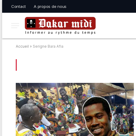
Contact
A propos de nous
Accueil
»
Serigne Bara Afia
BROWSING:
SERIGNE BARA AFIA