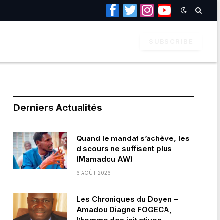
Facebook
Twitter
Instagram
YouTube
SUBSCRIBE
Derniers Actualités
Quand le mandat s’achève, les
discours ne suffisent plus
(Mamadou AW)
6 AOÛT 2026
Les Chroniques du Doyen –
Amadou Diagne FOGECA,
l’homme des initiatives