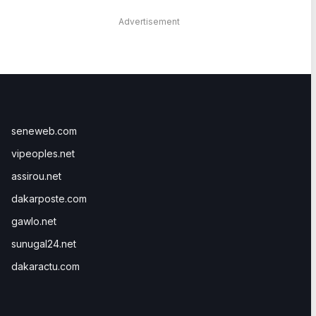
Advertisement
seneweb.com
vipeoples.net
assirou.net
dakarposte.com
gawlo.net
sunugal24.net
dakaractu.com