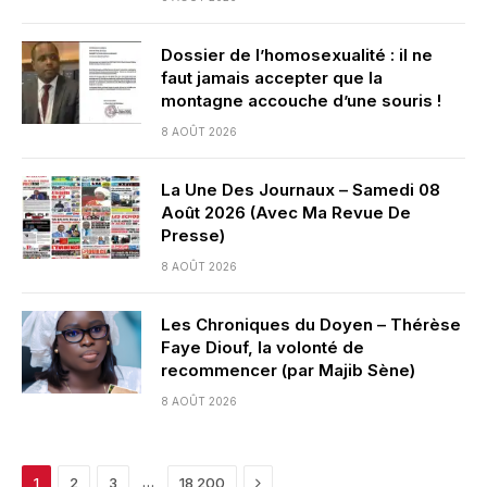
Dossier de l’homosexualité : il ne
faut jamais accepter que la
montagne accouche d’une souris !
8 AOÛT 2026
La Une Des Journaux – Samedi 08
Août 2026 (Avec Ma Revue De
Presse)
8 AOÛT 2026
Les Chroniques du Doyen – Thérèse
Faye Diouf, la volonté de
recommencer (par Majib Sène)
8 AOÛT 2026
Next
…
1
2
3
18 200