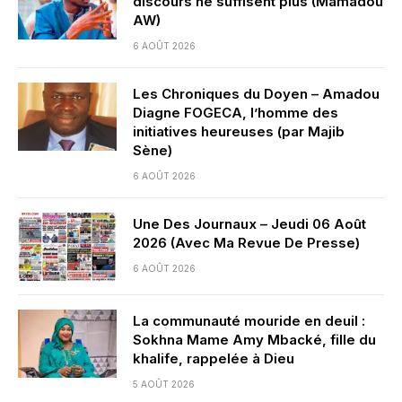
discours ne suffisent plus (Mamadou
AW)
6 AOÛT 2026
Les Chroniques du Doyen – Amadou
Diagne FOGECA, l’homme des
initiatives heureuses (par Majib
Sène)
6 AOÛT 2026
Une Des Journaux – Jeudi 06 Août
2026 (Avec Ma Revue De Presse)
6 AOÛT 2026
La communauté mouride en deuil :
Sokhna Mame Amy Mbacké, fille du
khalife, rappelée à Dieu
5 AOÛT 2026