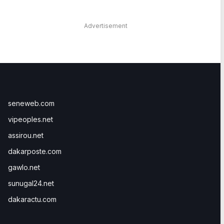
Advertisement
seneweb.com
vipeoples.net
assirou.net
dakarposte.com
gawlo.net
sunugal24.net
dakaractu.com