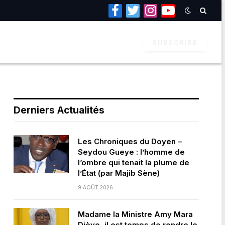
Facebook
Twitter
Instagram
YouTube
SUBSCRIBE
Derniers Actualités
Les Chroniques du Doyen –
Seydou Gueye : l’homme de
l’ombre qui tenait la plume de
l’État (par Majib Sène)
9 AOÛT 2026
Madame la Ministre Amy Mara
Dièye, il est temps de rendre le