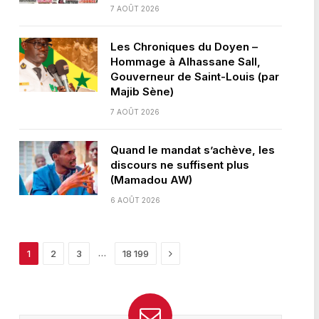
7 AOÛT 2026
Les Chroniques du Doyen –
Hommage à Alhassane Sall,
Gouverneur de Saint-Louis (par
Majib Sène)
7 AOÛT 2026
Quand le mandat s’achève, les
discours ne suffisent plus
(Mamadou AW)
6 AOÛT 2026
Next
…
1
2
3
18 199