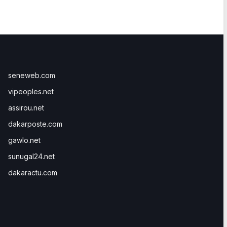
seneweb.com
vipeoples.net
assirou.net
dakarposte.com
gawlo.net
sunugal24.net
dakaractu.com