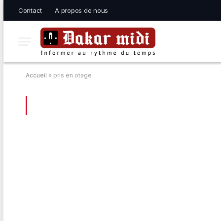
Contact
A propos de nous
Accueil
»
pris en otage
BROWSING:
PRIS EN OTAGE