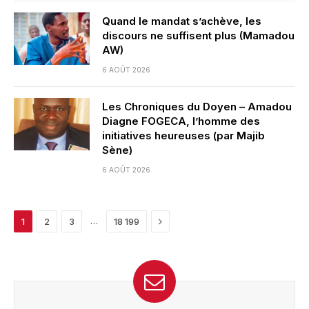
Quand le mandat s’achève, les
discours ne suffisent plus (Mamadou
AW)
6 AOÛT 2026
Les Chroniques du Doyen – Amadou
Diagne FOGECA, l’homme des
initiatives heureuses (par Majib
Sène)
6 AOÛT 2026
Next
…
1
2
3
18 199