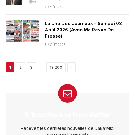
8 AOÛT 2026
La Une Des Journaux – Samedi 08
Août 2026 (Avec Ma Revue De
Presse)
8 AOÛT 2026
Next
…
1
2
3
18 200
S'inscrire à la Newsletter
Recevez les dernières nouvelles de DakarMidi