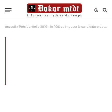
Accueil
»
Présidentielle 2019 - le PDS va imposer la candidature de Karim Wade : "Il faut que nous nous préparions à une bataille rude" (Oumar Sarr)
BROWSING:
PRÉSIDENTIELLE 2019 – LE
PDS VA IMPOSER LA CANDIDATURE DE
KARIM WADE : « IL FAUT QUE NOUS
NOUS PRÉPARIONS À UNE BATAILLE
RUDE » (OUMAR SARR)