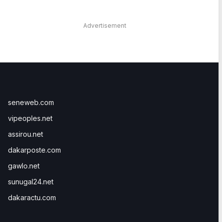
Advertisement
seneweb.com
vipeoples.net
assirou.net
dakarposte.com
gawlo.net
sunugal24.net
dakaractu.com