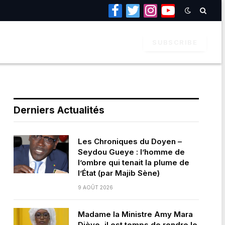
Facebook
Twitter
Instagram
YouTube
SUBSCRIBE
Derniers Actualités
Les Chroniques du Doyen –
Seydou Gueye : l’homme de
l’ombre qui tenait la plume de
l’État (par Majib Sène)
9 AOÛT 2026
Madame la Ministre Amy Mara
Dièye, il est temps de rendre le