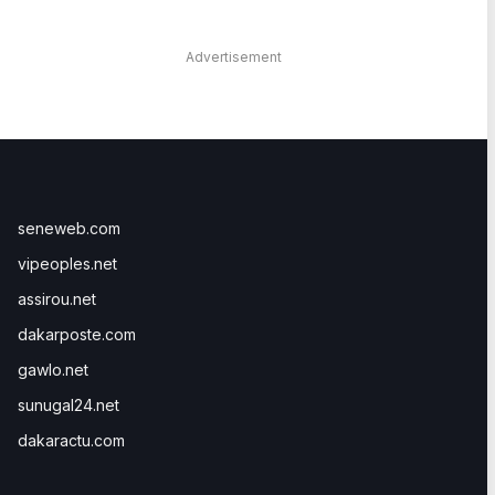
Advertisement
seneweb.com
vipeoples.net
assirou.net
dakarposte.com
gawlo.net
sunugal24.net
dakaractu.com