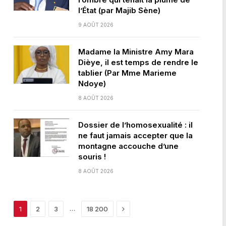
l’État (par Majib Sène)
9 AOÛT 2026
Madame la Ministre Amy Mara
Dièye, il est temps de rendre le
tablier (Par Mme Marieme
Ndoye)
8 AOÛT 2026
Dossier de l’homosexualité : il
ne faut jamais accepter que la
montagne accouche d’une
souris !
8 AOÛT 2026
Next
…
1
2
3
18 200