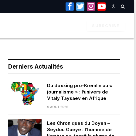
Facebook
Twitter
Instagram
YouTube
SUBSCRIBE
Derniers Actualités
Du doxxing pro-Kremlin au «
journalisme » : l’univers de
Vitaly Taysaev en Afrique
9 AOÛT 2026
Les Chroniques du Doyen –
Seydou Gueye : l’homme de
l’ombre qui tenait la plume de