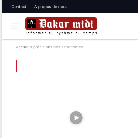
Contact
A propos de nous
Accueil
»
précisions des astronomes
BROWSING:
PRÉCISIONS DES ASTRON