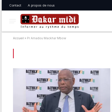
Contact
A propos de nous
Accueil
»
Pr Amadou Mackhar Mbow
BROWSING:
PR AMADOU MACKHAR M