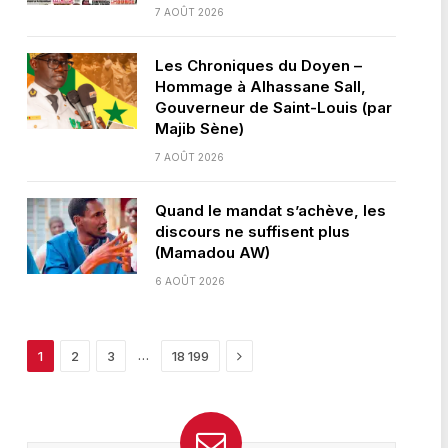
7 AOÛT 2026
Les Chroniques du Doyen –
Hommage à Alhassane Sall,
Gouverneur de Saint-Louis (par
Majib Sène)
7 AOÛT 2026
Quand le mandat s’achève, les
discours ne suffisent plus
(Mamadou AW)
6 AOÛT 2026
Next
…
1
2
3
18 199