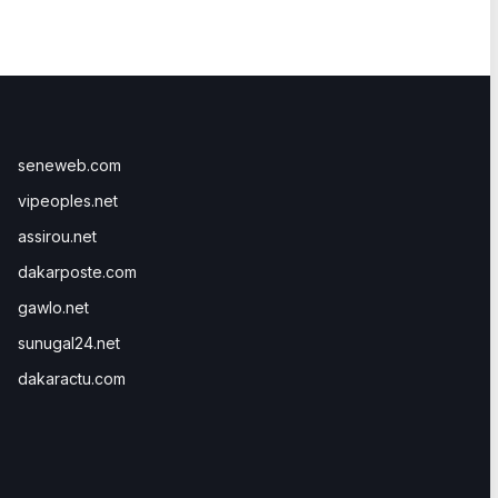
seneweb.com
vipeoples.net
assirou.net
dakarposte.com
gawlo.net
sunugal24.net
dakaractu.com