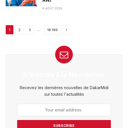
AW)
6 AOÛT 2026
Next
…
1
2
3
18 199
S'inscrire à la Newsletter
Recevez les dernières nouvelles de DakarMidi
sur toutes l'actualités