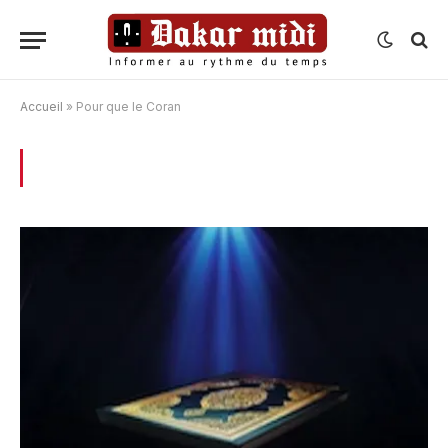
Accueil
»
Pour que le Coran
BROWSING:
POUR QUE LE CORAN