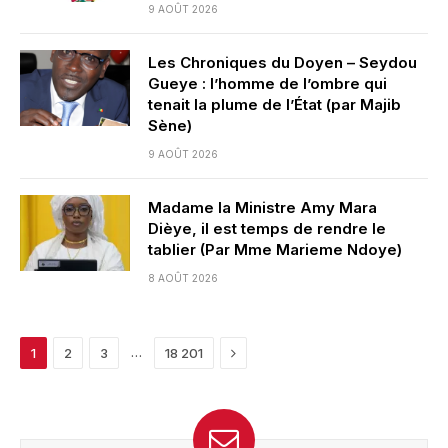
9 AOÛT 2026
Les Chroniques du Doyen – Seydou
Gueye : l’homme de l’ombre qui
tenait la plume de l’État (par Majib
Sène)
9 AOÛT 2026
Madame la Ministre Amy Mara
Dièye, il est temps de rendre le
tablier (Par Mme Marieme Ndoye)
8 AOÛT 2026
Next
…
1
2
3
18 201