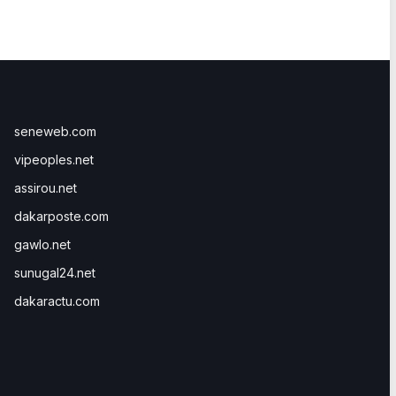
seneweb.com
vipeoples.net
assirou.net
dakarposte.com
gawlo.net
sunugal24.net
dakaractu.com