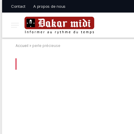
Contact
A propos de nous
Accueil
»
perle précieuse
BROWSING:
PERLE PRÉCIEUSE