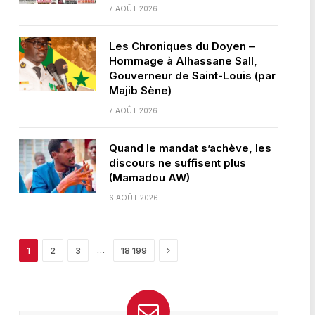
7 AOÛT 2026
Les Chroniques du Doyen –
Hommage à Alhassane Sall,
Gouverneur de Saint-Louis (par
Majib Sène)
7 AOÛT 2026
Quand le mandat s’achève, les
discours ne suffisent plus
(Mamadou AW)
6 AOÛT 2026
Next
…
1
2
3
18 199