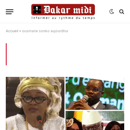
Accueil
»
ousmane sonko aujourdhui
BROWSING:
OUSMANE SONKO
AUJOURDHUI