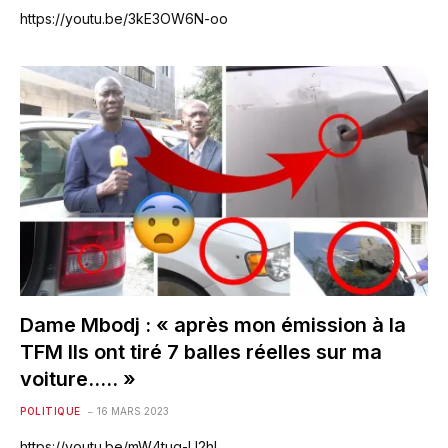
https://youtu.be/3kE3OW6N-oo
Dame Mbodj : « après mon émission à la
TFM Ils ont tiré 7 balles réelles sur ma
voiture….. »
POLITIQUE
16 MARS 2023
https://youtu.be/mW4tuq-U2hI