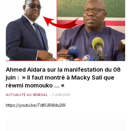
Ahmed Aidara sur la manifestation du 08
juin : » Il faut montrè à Macky Sall que
rèwmi momouko … «
ACTUALITÉ AU SÉNÉGAL
7 JUIN 2022
https://youtu.be/TdKU8Wdu26I