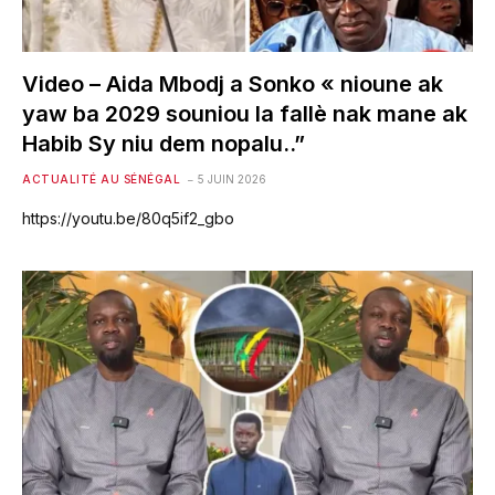
Video – Aida Mbodj a Sonko « nioune ak
yaw ba 2029 souniou la fallè nak mane ak
Habib Sy niu dem nopalu..”
ACTUALITÉ AU SÉNÉGAL
5 JUIN 2026
https://youtu.be/80q5if2_gbo