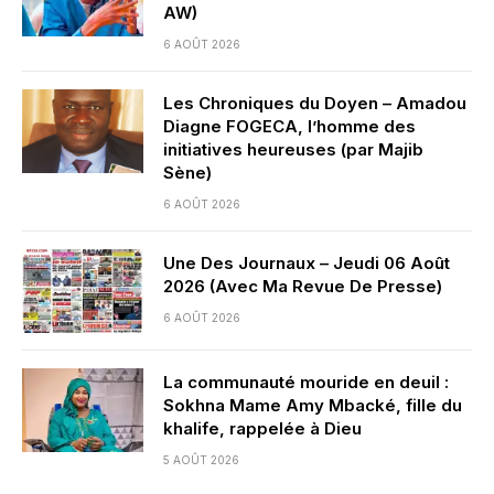
AW)
6 AOÛT 2026
Les Chroniques du Doyen – Amadou
Diagne FOGECA, l’homme des
initiatives heureuses (par Majib
Sène)
6 AOÛT 2026
Une Des Journaux – Jeudi 06 Août
2026 (Avec Ma Revue De Presse)
6 AOÛT 2026
La communauté mouride en deuil :
Sokhna Mame Amy Mbacké, fille du
khalife, rappelée à Dieu
5 AOÛT 2026