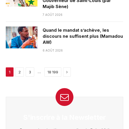
Gouverneur de Saint-Louis (par
Majib Sène)
7 AOÛT 2026
Quand le mandat s’achève, les
discours ne suffisent plus (Mamadou
AW)
6 AOÛT 2026
Next
…
1
2
3
18 199
S'inscrire à la Newsletter