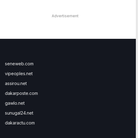
Advertisement
seneweb.com
vipeoples.net
assirou.net
dakarposte.com
gawlo.net
sunugal24.net
dakaractu.com