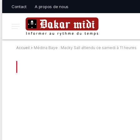
Contact
A propos de nous
Accueil
»
Médina Baye : Macky Sall attendu ce samedi à 11 heures
BROWSING:
MÉDINA BAYE : MACKY SA