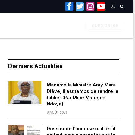
Facebook
Twitter
Instagram
YouTube
SUBSCRIBE
Derniers Actualités
Madame la Ministre Amy Mara
Dièye, il est temps de rendre le
tablier (Par Mme Marieme
Ndoye)
8 AOÛT 2026
Dossier de l’homosexualité : il
ne faut jamais accepter que la