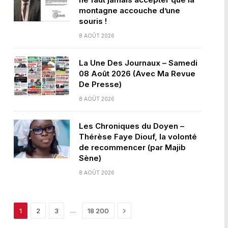
montagne accouche d’une
souris !
8 AOÛT 2026
La Une Des Journaux – Samedi
08 Août 2026 (Avec Ma Revue
De Presse)
8 AOÛT 2026
Les Chroniques du Doyen –
Thérèse Faye Diouf, la volonté
de recommencer (par Majib
Sène)
8 AOÛT 2026
Next
…
1
2
3
18 200