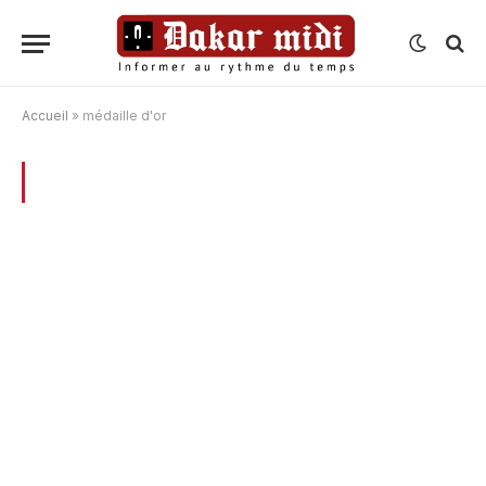
Accueil
»
médaille d'or
BROWSING:
MÉDAILLE D’OR