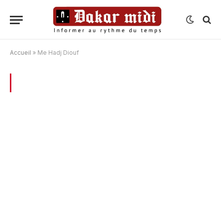
Accueil
»
Me Hadj Diouf
BROWSING:
ME HADJ DIOUF