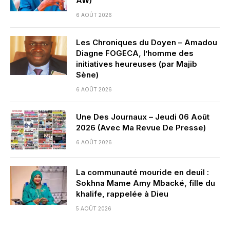
AW)
6 AOÛT 2026
Les Chroniques du Doyen – Amadou
Diagne FOGECA, l’homme des
initiatives heureuses (par Majib
Sène)
6 AOÛT 2026
Une Des Journaux – Jeudi 06 Août
2026 (Avec Ma Revue De Presse)
6 AOÛT 2026
La communauté mouride en deuil :
Sokhna Mame Amy Mbacké, fille du
khalife, rappelée à Dieu
5 AOÛT 2026