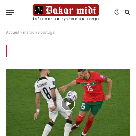
Accueil
»
maroc vs portugal
BROWSING:
MAROC VS PORTUGAL