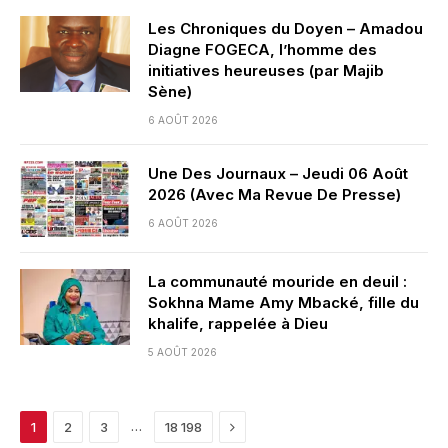
Les Chroniques du Doyen – Amadou
Diagne FOGECA, l’homme des
initiatives heureuses (par Majib
Sène)
6 AOÛT 2026
Une Des Journaux – Jeudi 06 Août
2026 (Avec Ma Revue De Presse)
6 AOÛT 2026
La communauté mouride en deuil :
Sokhna Mame Amy Mbacké, fille du
khalife, rappelée à Dieu
5 AOÛT 2026
Next
…
1
2
3
18 198