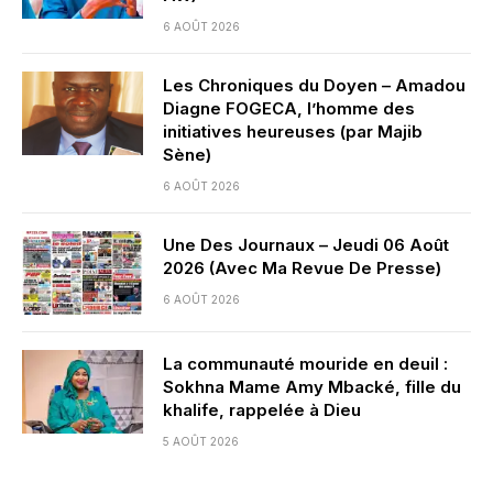
6 AOÛT 2026
Les Chroniques du Doyen – Amadou
Diagne FOGECA, l’homme des
initiatives heureuses (par Majib
Sène)
6 AOÛT 2026
Une Des Journaux – Jeudi 06 Août
2026 (Avec Ma Revue De Presse)
6 AOÛT 2026
La communauté mouride en deuil :
Sokhna Mame Amy Mbacké, fille du
khalife, rappelée à Dieu
5 AOÛT 2026