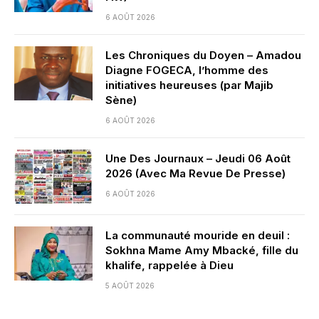
6 AOÛT 2026
Les Chroniques du Doyen – Amadou
Diagne FOGECA, l’homme des
initiatives heureuses (par Majib
Sène)
6 AOÛT 2026
Une Des Journaux – Jeudi 06 Août
2026 (Avec Ma Revue De Presse)
6 AOÛT 2026
La communauté mouride en deuil :
Sokhna Mame Amy Mbacké, fille du
khalife, rappelée à Dieu
5 AOÛT 2026