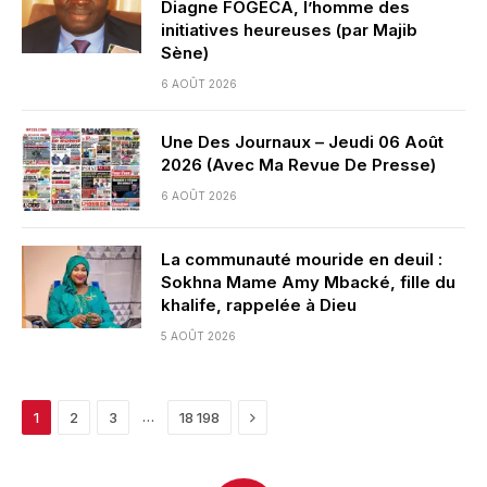
Diagne FOGECA, l’homme des
initiatives heureuses (par Majib
Sène)
6 AOÛT 2026
Une Des Journaux – Jeudi 06 Août
2026 (Avec Ma Revue De Presse)
6 AOÛT 2026
La communauté mouride en deuil :
Sokhna Mame Amy Mbacké, fille du
khalife, rappelée à Dieu
5 AOÛT 2026
Next
…
1
2
3
18 198