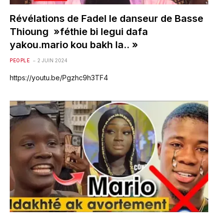
Révélations de Fadel le danseur de Basse
Thioung »féthie bi legui dafa
yakou.mario kou bakh la.. »
PEOPLE
2 JUIN 2024
https://youtu.be/Pgzhc9h3TF4