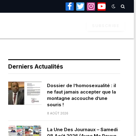
Facebook
Twitter
Instagram
YouTube
SUBSCRIBE
Derniers Actualités
Dossier de l’homosexualité : il
ne faut jamais accepter que la
montagne accouche d’une
souris !
8 AOÛT 2026
La Une Des Journaux – Samedi
08 Août 2026 (Avec Ma Revue