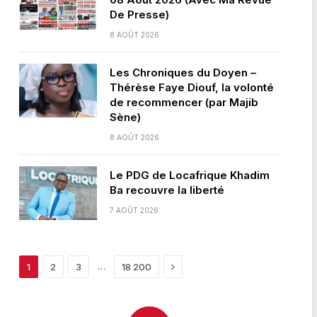
De Presse)
8 AOÛT 2026
Les Chroniques du Doyen –
Thérèse Faye Diouf, la volonté
de recommencer (par Majib
Sène)
8 AOÛT 2026
Le PDG de Locafrique Khadim
Ba recouvre la liberté
7 AOÛT 2026
Next
…
1
2
3
18 200