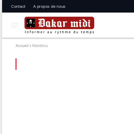
Contact
A propos de nous
Accueil
»
Mariétou
BROWSING:
MARIÉTOU