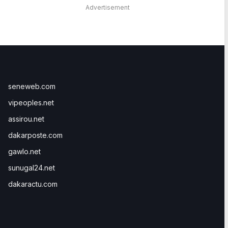
Advertisement
seneweb.com
vipeoples.net
assirou.net
dakarposte.com
gawlo.net
sunugal24.net
dakaractu.com