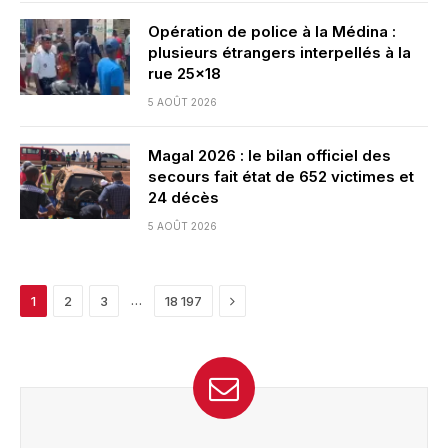
Opération de police à la Médina :
plusieurs étrangers interpellés à la
rue 25×18
5 AOÛT 2026
Magal 2026 : le bilan officiel des
secours fait état de 652 victimes et
24 décès
5 AOÛT 2026
Next
…
1
2
3
18 197