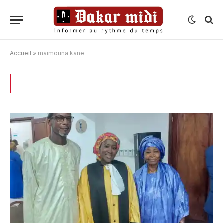
Accueil
»
maimouna kane
BROWSING:
MAIMOUNA KANE