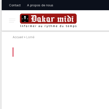
Contact
A propos de nous
Accueil
»
Lomé
BROWSING:
LOMÉ