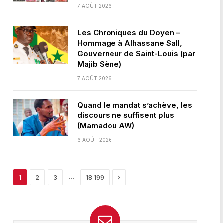
7 AOÛT 2026
Les Chroniques du Doyen –
Hommage à Alhassane Sall,
Gouverneur de Saint-Louis (par
Majib Sène)
7 AOÛT 2026
Quand le mandat s’achève, les
discours ne suffisent plus
(Mamadou AW)
6 AOÛT 2026
Next
…
1
2
3
18 199