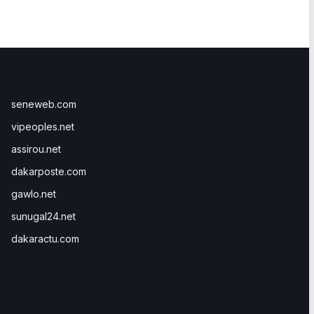
seneweb.com
vipeoples.net
assirou.net
dakarposte.com
gawlo.net
sunugal24.net
dakaractu.com