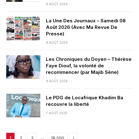
8 AOÛT 2026
La Une Des Journaux – Samedi 08
Août 2026 (Avec Ma Revue De
Presse)
8 AOÛT 2026
Les Chroniques du Doyen – Thérèse
Faye Diouf, la volonté de
recommencer (par Majib Sène)
8 AOÛT 2026
Le PDG de Locafrique Khadim Ba
recouvre la liberté
7 AOÛT 2026
Next
…
1
2
3
18 200