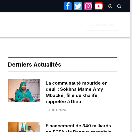
Facebook
Twitter
Instagram
YouTube
SUBSCRIBE
Derniers Actualités
La communauté mouride en
deuil : Sokhna Mame Amy
Mbacké, fille du khalife,
rappelée à Dieu
5 AOÛT 2026
Financement de 340 milliards
de FCFA : la Banque mondiale