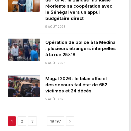
réoriente sa coopération avec
le Sénégal vers un appui
budgétaire direct
5 AOÛT 2026
Opération de police à la Médina
: plusieurs étrangers interpellés
à la rue 25×18
5 AOÛT 2026
Magal 2026 : le bilan officiel
des secours fait état de 652
victimes et 24 décès
5 AOÛT 2026
Next
…
1
2
3
18 197