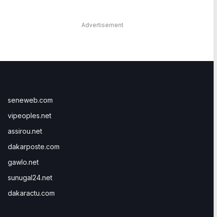
Advertisement
seneweb.com
vipeoples.net
assirou.net
dakarposte.com
gawlo.net
sunugal24.net
dakaractu.com