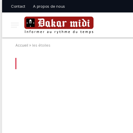
Contact
A propos de nous
Accueil
»
les étoiles
BROWSING:
LES ÉTOILES