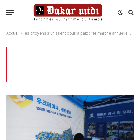
Accueil
»
les citoyens s'unissent pour la paix : 11e marche annuelle pour la paix dans 50 pays
BROWSING:
LES CITOYENS S’UNISSENT
POUR LA PAIX : 11E MARCHE ANNUELLE
POUR LA PAIX DANS 50 PAYS