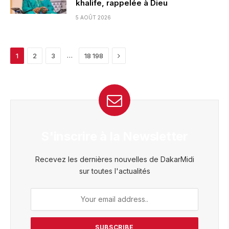
khalife, rappelée à Dieu
5 AOÛT 2026
Next
…
1
2
3
18 198
S'inscrire à la Newsletter
Recevez les dernières nouvelles de DakarMidi
sur toutes l'actualités