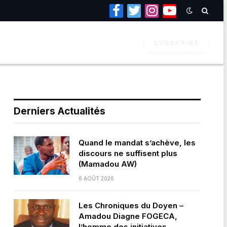
Facebook
Twitter
Instagram
YouTube
SUBSCRIBE
Derniers Actualités
Quand le mandat s’achève, les
discours ne suffisent plus
(Mamadou AW)
6 AOÛT 2026
Les Chroniques du Doyen –
Amadou Diagne FOGECA,
l’homme des initiatives