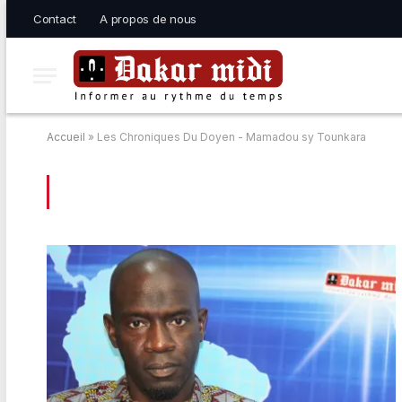
Contact
A propos de nous
Accueil
»
Les Chroniques Du Doyen - Mamadou sy Tounkara
BROWSING:
LES CHRONIQUES DU DOY