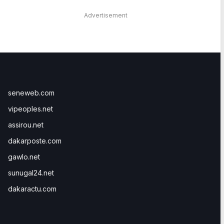
Advertisement
seneweb.com
vipeoples.net
assirou.net
dakarposte.com
gawlo.net
sunugal24.net
dakaractu.com