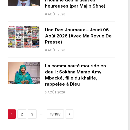
heureuses (par Majib Sène)
6 AOÛT 2026
Une Des Journaux – Jeudi 06
Août 2026 (Avec Ma Revue De
Presse)
6 AOÛT 2026
La communauté mouride en
deuil : Sokhna Mame Amy
Mbacké, fille du khalife,
rappelée à Dieu
5 AOÛT 2026
Next
…
1
2
3
18 198