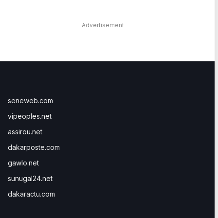
Advertisement
seneweb.com
vipeoples.net
assirou.net
dakarposte.com
gawlo.net
sunugal24.net
dakaractu.com