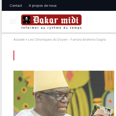
Contact
A propos de nous
Accueil
»
Les Chroniques du Doyen - Famara Ibrahima Sagna
BROWSING:
LES CHRONIQUES DU DOY