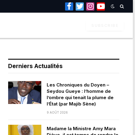
Facebook
Twitter
Instagram
YouTube
SUBSCRIBE
Derniers Actualités
Les Chroniques du Doyen –
Seydou Gueye : l’homme de
l’ombre qui tenait la plume de
l’État (par Majib Sène)
9 AOÛT 2026
Madame la Ministre Amy Mara
Dièye, il est temps de rendre le