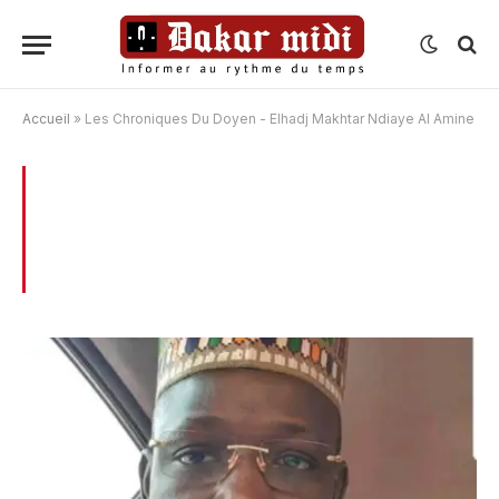
Accueil
»
Les Chroniques Du Doyen - Elhadj Makhtar Ndiaye Al Amine
BROWSING:
LES CHRONIQUES DU
DOYEN – ELHADJ MAKHTAR NDIAYE AL
AMINE