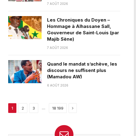
7 AOÛT 2026
Les Chroniques du Doyen –
Hommage à Alhassane Sall,
Gouverneur de Saint-Louis (par
Majib Sène)
7 AOÛT 2026
Quand le mandat s’achève, les
discours ne suffisent plus
(Mamadou AW)
6 AOÛT 2026
Next
…
1
2
3
18 199