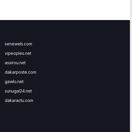
seneweb.com
vipeoples.net
assirou.net
dakarposte.com
gawlo.net
sunugal24.net
dakaractu.com