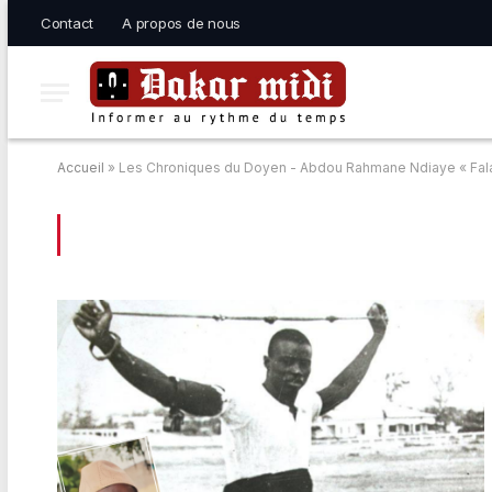
Contact
A propos de nous
Accueil
»
Les Chroniques du Doyen - Abdou Rahmane Ndiaye « Fal
BROWSING:
LES CHRONIQUES DU DOY