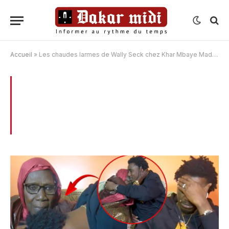
Accueil
»
Les chaudes larmes de Wally Seck chez Khar Mbaye Madiaga et lui offre 2 Millions…
BROWSING:
LES CHAUDES LARMES DE
WALLY SECK CHEZ KHAR MBAYE
MADIAGA ET LUI OFFRE 2 MILLIONS…