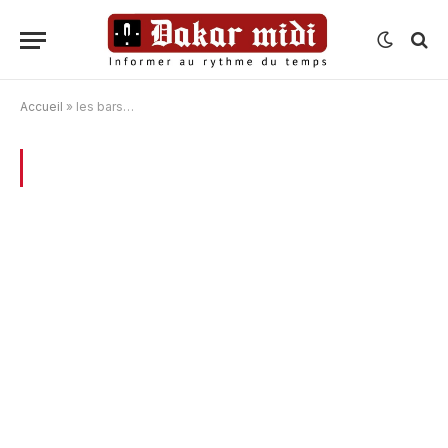
Accueil
»
les bars…
BROWSING:
LES BARS…