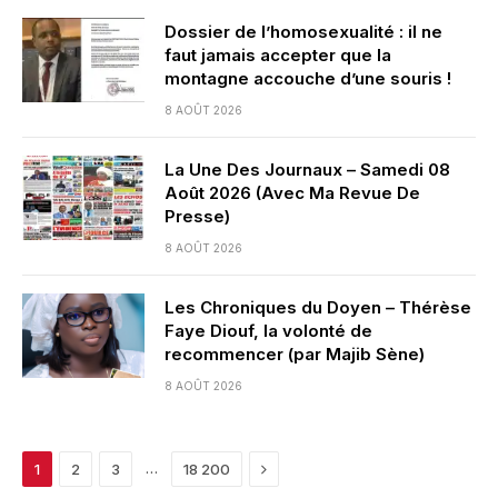
Dossier de l’homosexualité : il ne
faut jamais accepter que la
montagne accouche d’une souris !
8 AOÛT 2026
La Une Des Journaux – Samedi 08
Août 2026 (Avec Ma Revue De
Presse)
8 AOÛT 2026
Les Chroniques du Doyen – Thérèse
Faye Diouf, la volonté de
recommencer (par Majib Sène)
8 AOÛT 2026
Next
…
1
2
3
18 200