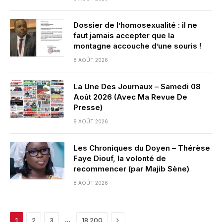
Dossier de l’homosexualité : il ne
faut jamais accepter que la
montagne accouche d’une souris !
8 AOÛT 2026
La Une Des Journaux – Samedi 08
Août 2026 (Avec Ma Revue De
Presse)
8 AOÛT 2026
Les Chroniques du Doyen – Thérèse
Faye Diouf, la volonté de
recommencer (par Majib Sène)
8 AOÛT 2026
Next
…
1
2
3
18 200