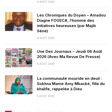
6 AOÛT 2026
Les Chroniques du Doyen – Amadou
Diagne FOGECA, l’homme des
initiatives heureuses (par Majib
Sène)
6 AOÛT 2026
Une Des Journaux – Jeudi 06 Août
2026 (Avec Ma Revue De Presse)
6 AOÛT 2026
La communauté mouride en deuil :
Sokhna Mame Amy Mbacké, fille du
khalife, rappelée à Dieu
5 AOÛT 2026