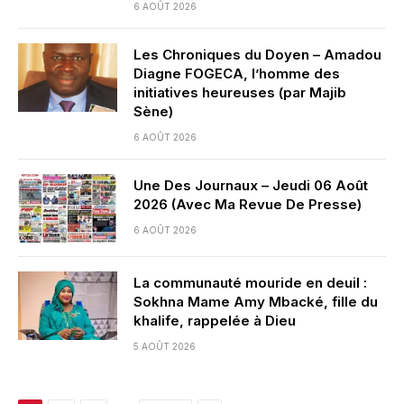
6 AOÛT 2026
Les Chroniques du Doyen – Amadou
Diagne FOGECA, l’homme des
initiatives heureuses (par Majib
Sène)
6 AOÛT 2026
Une Des Journaux – Jeudi 06 Août
2026 (Avec Ma Revue De Presse)
6 AOÛT 2026
La communauté mouride en deuil :
Sokhna Mame Amy Mbacké, fille du
khalife, rappelée à Dieu
5 AOÛT 2026