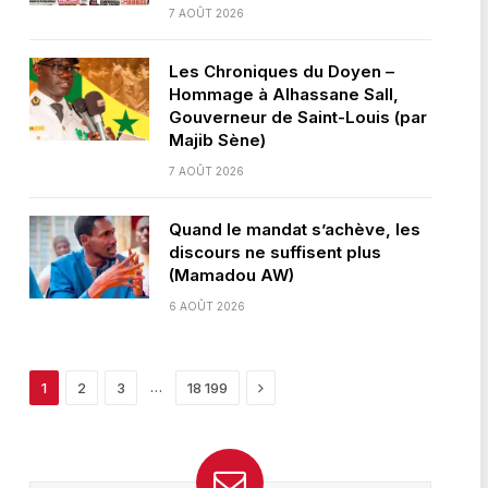
7 AOÛT 2026
Les Chroniques du Doyen –
Hommage à Alhassane Sall,
Gouverneur de Saint-Louis (par
Majib Sène)
7 AOÛT 2026
Quand le mandat s’achève, les
discours ne suffisent plus
(Mamadou AW)
6 AOÛT 2026
Next
…
1
2
3
18 199