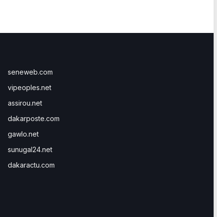
seneweb.com
vipeoples.net
assirou.net
dakarposte.com
gawlo.net
sunugal24.net
dakaractu.com