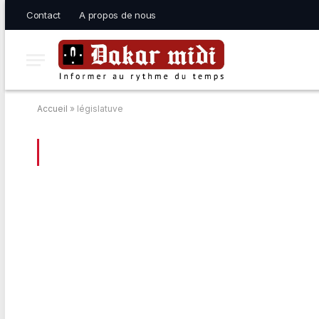
Contact
A propos de nous
Accueil
»
législatuve
BROWSING:
LÉGISLATUVE