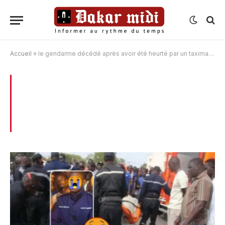
Accueil
»
le gendarme décédé après avoir été heurté par un taximan(Photo)
BROWSING:
LE GENDARME DÉCÉDÉ
APRÈS AVOIR ÉTÉ HEURTÉ PAR UN
TAXIMAN(PHOTO)