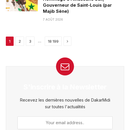
Gouverneur de Saint-Louis (par
Majib Sène)
7 AOÛT 2026
Next
…
1
2
3
18 199
S'inscrire à la Newsletter
Recevez les dernières nouvelles de DakarMidi
sur toutes l'actualités