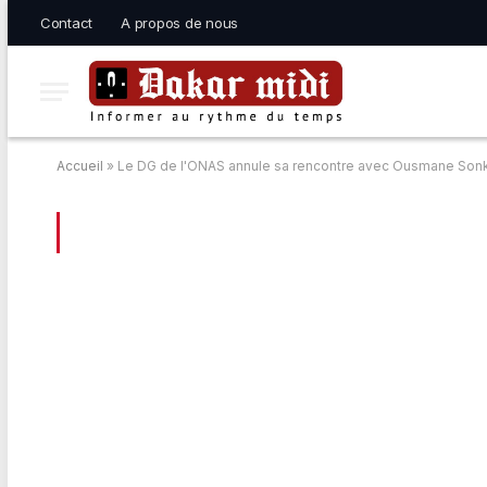
Contact
A propos de nous
Accueil
»
Le DG de l'ONAS annule sa rencontre avec Ousmane Son
BROWSING:
LE DG DE L’ONAS ANNUL