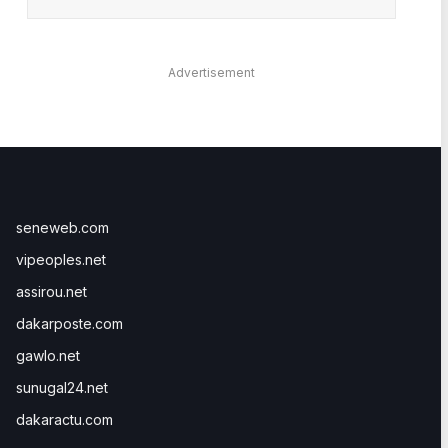
Advertisement
seneweb.com
vipeoples.net
assirou.net
dakarposte.com
gawlo.net
sunugal24.net
dakaractu.com