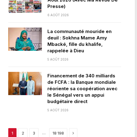
Presse)
6 AOÛT 2026
La communauté mouride en
deuil : Sokhna Mame Amy
Mbacké, fille du khalife,
rappelée à Dieu
5 AOÛT 2026
Financement de 340 milliards
de FCFA : la Banque mondiale
réoriente sa coopération avec
le Sénégal vers un appui
budgétaire direct
5 AOÛT 2026
Next
…
1
2
3
18 198