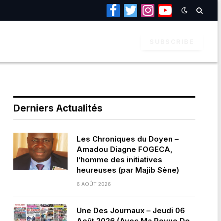
Facebook
Twitter
Instagram
YouTube
SUBSCRIBE
Derniers Actualités
Les Chroniques du Doyen –
Amadou Diagne FOGECA,
l’homme des initiatives
heureuses (par Majib Sène)
6 AOÛT 2026
Une Des Journaux – Jeudi 06
Août 2026 (Avec Ma Revue De